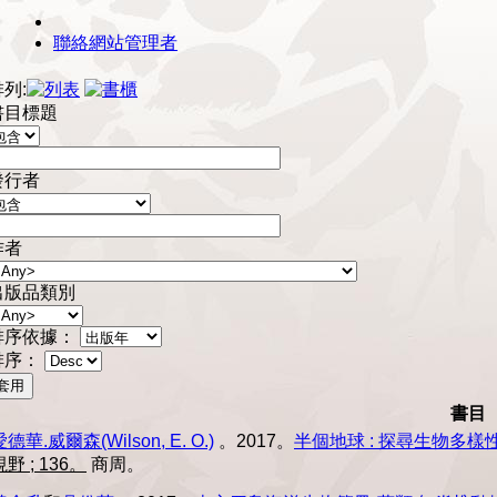
聯絡網站管理者
列:
書目標題
發行者
作者
出版品類別
排序依據：
排序：
書目
愛德華.威爾森(Wilson, E. O.)
。2017。
半個地球 : 探尋生物多
視野 ; 136。
商周。