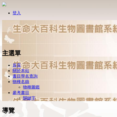
登入
主選單
首頁
關於本站
書目學名查詢
物種名錄
物種圖鑑
參考書目
關鍵字
導覽