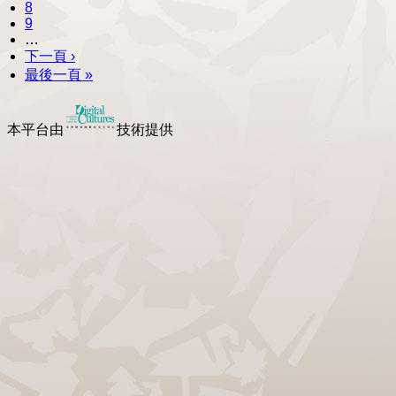
8
9
…
下一頁 ›
最後一頁 »
本平台由
技術提供