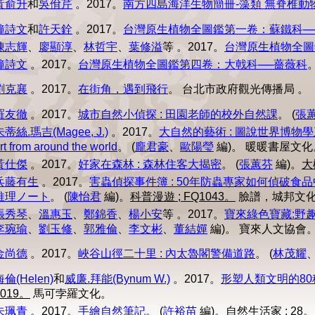
黃俞升
和
吳佾芹
。2017。
南方四島海洋生物簡冊-藻類 無脊椎動
鐘詩文
和
許天銓
。2017。
台灣原生植物全圖鑑第一卷：蘇鐵科─
陳志輝
、
廖顯淳
、
林哲宇
、
葉修溢
等
。2017。
台灣原生植物全圖
鐘詩文
。2017。
台灣原生植物全圖鑑第四卷：大戟科──薔薇科
劉克襄
。2017。
在街角，遇到飛行
。
台北市政府觀光傳播局 。
羅友徹
。2017。
城市自然小偵探 : 田園老師的校外自然課
。
(
張
朱蒂絲.瑪吉(Magee, J.)
。2017。
大自然的藝術 : 圖說世界博物學三百年 = Art 
rt from around the world
。
(
龐君豪
、
歐陽瑩
編)。
暖暖書屋文化
黃仕傑
。2017。
好家在森林 : 森林住客大揭密
。
(
張蕙芬
編)。
大
兵藤有生
。2017。
害蟲偵探事件簿 : 50年防蟲專家如何偵破食
推理ノート
。
(
陳怡君
編)。
科普漫遊 ; FQ1043。
臉譜，城邦文
張秀琴
、
溫惠玉
、
鄭錦香
、
楊小安
等
。2017。
寶來綠色寶藏:野
李琬瑜
、
劉玉修
、
郭雅倫
、
李文彬
、
董結嬋
編)。
寶來人文協會
金尚德
。2017。
峽谷山徑二十里 : 內太魯閣警備道路
。
(
林茂耀
海倫(Helen)
和
威廉.拜能(Bynum W.)
。2017。
形塑人類文明的80種植物 =
1019。
馬可孛羅文化。
朱珮青
。2017。
手繪自然筆記
。
(
許裕苗
編)。
自然生活家 ; 28。