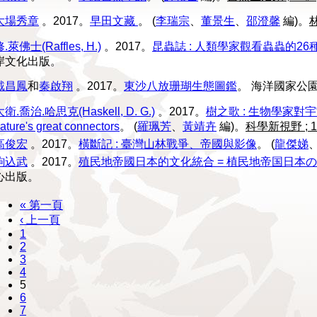
大場秀章
。2017。
早田文藏
。
(
李瑞宗
、
董景生
、
邵澄馨
編)。
.萊佛士(Raffles, H.)
。2017。
昆蟲誌 : 人類學家觀看蟲蟲的26
岸文化出版。
戴昌鳳
和
秦啟翔
。2017。
東沙八放珊瑚生態圖鑑
。
海洋國家公
大衛.喬治.哈思克(Haskell, D. G.)
。2017。
樹之歌 : 生物學家對宇宙萬物的
ature's great connectors
。
(
羅珮芳
、
黃靖卉
編)。
科學新視野 ; 
高俊宏
。2017。
橫斷記 : 臺灣山林戰爭、帝國與影像
。
(
龍傑娣
駒込武
。2017。
殖民地帝國日本的文化統合 = 植民地帝国日本
心出版。
« 第一頁
‹ 上一頁
1
2
3
4
5
6
7