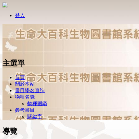
登入
主選單
首頁
關於本站
書目學名查詢
物種名錄
物種圖鑑
參考書目
關鍵字
導覽