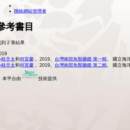
聯絡網站管理者
參考書目
找到 2 筆結果
019
小枝圭太
和
何宣慶
。2019。
台灣南部魚類圖鑑 第一輯
。
國立海
小枝圭太
和
何宣慶
。2019。
台灣南部魚類圖鑑 第二輯
。
國立海
本平台由
技術提供