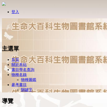
登入
主選單
首頁
關於本站
書目學名查詢
物種名錄
物種圖鑑
參考書目
關鍵字
導覽