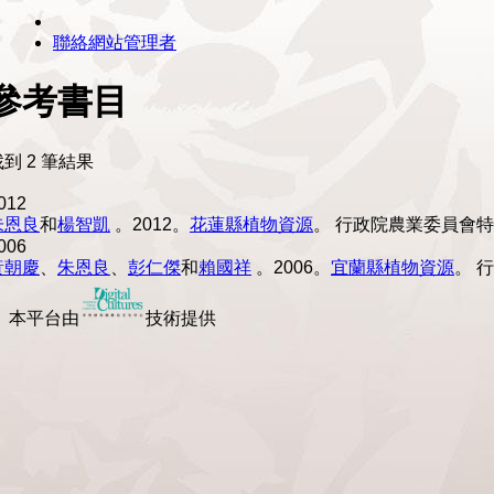
聯絡網站管理者
參考書目
找到 2 筆結果
012
朱恩良
和
楊智凱
。2012。
花蓮縣植物資源
。
行政院農業委員會特
006
黃朝慶
、
朱恩良
、
彭仁傑
和
賴國祥
。2006。
宜蘭縣植物資源
。
行
本平台由
技術提供